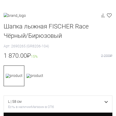
Шапка лыжная FISCHER Race
Чёрный/Бирюзовый
Арт: 2690265 (GR8206-104)
1 870.00
₽
2 200
₽
15%
L | 58 см
Есть в наличии
Магазин в СПб