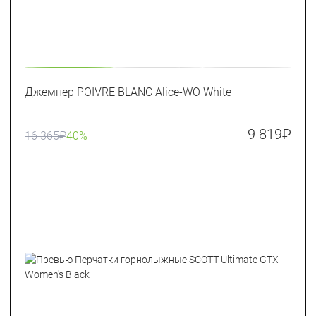
Джемпер POIVRE BLANC Alice-WO White
9 819
₽
16 365
₽
40%