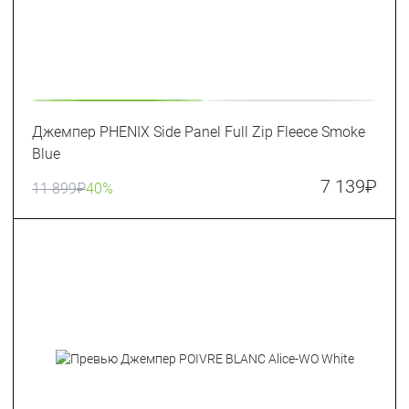
Джемпер PHENIX Side Panel Full Zip Fleece Smoke
Blue
7 139
₽
11 899
₽
40%