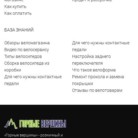
Как купить
Как оплатить
БАЗА ЗНАНИЙ
Обзоры веломагазина
Для чего нужны контактные
Видео по велосервису
педали
Типы велосипедов
Настройка заднего
Сборка велосипеда из
переключателя
коробки
Что такое велоформа
Для чего нужны контактные
Ремонт прокола и замена
педали
покрышки
Отзывы по велотоварам
«Горные вершины» - розничный и