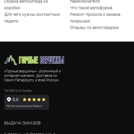
Сборка велосипеда из
переключателя
коробки
Что такое велоформа
Для чего нужны контактные
Ремонт прокола и замена
педали
покрышки
Отзывы по велотоварам
«Горные вершины» - розничный и
интернет-магазин. Доставка по
Санкт-Петербургу и всей России.
Читайте отзывы
ВЫДАЧА ЗАКАЗОВ