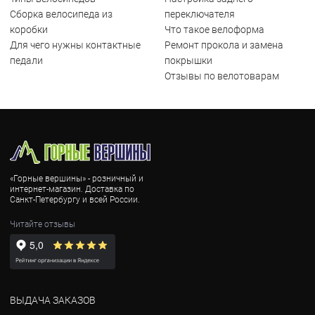
Сборка велосипеда из
переключателя
коробки
Что такое велоформа
Для чего нужны контактные
Ремонт прокола и замена
педали
покрышки
Отзывы по велотоварам
«Горные вершины» - розничный и
интернет-магазин. Доставка по
Санкт-Петербургу и всей России.
Читайте отзывы
ВЫДАЧА ЗАКАЗОВ