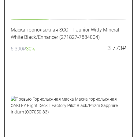
Маска горнолыжная SCOTT Junior Witty Mineral
White Black/Enhancer (271827-7884004)
3 773
₽
5 390
₽
30%