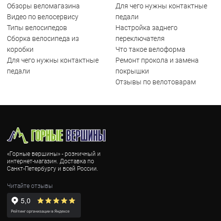
Обзоры веломагазина
Для чего нужны контактные
Видео по велосервису
педали
Типы велосипедов
Настройка заднего
Сборка велосипеда из
переключателя
коробки
Что такое велоформа
Для чего нужны контактные
Ремонт прокола и замена
педали
покрышки
Отзывы по велотоварам
«Горные вершины» - розничный и
интернет-магазин. Доставка по
Санкт-Петербургу и всей России.
Читайте отзывы