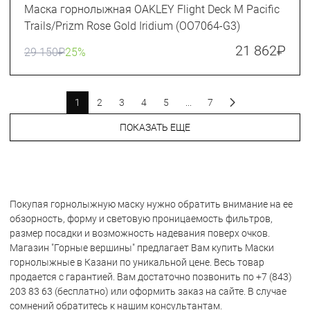
Маска горнолыжная OAKLEY Flight Deck M Pacific
Trails/Prizm Rose Gold Iridium (OO7064-G3)
21 862
₽
29 150
₽
25%
1
2
3
4
5
...
7
ПОКАЗАТЬ ЕЩЕ
Покупая горнолыжную маску нужно обратить внимание на ее
обзорность, форму и световую проницаемость фильтров,
размер посадки и возможность надевания поверх очков.
Магазин "Горные вершины" предлагает Вам купить Маски
горнолыжные в Казани по уникальной цене. Весь товар
продается с гарантией. Вам достаточно позвонить по +7 (843)
203 83 63 (бесплатно) или оформить заказ на сайте. В случае
сомнений обратитесь к нашим консультантам.