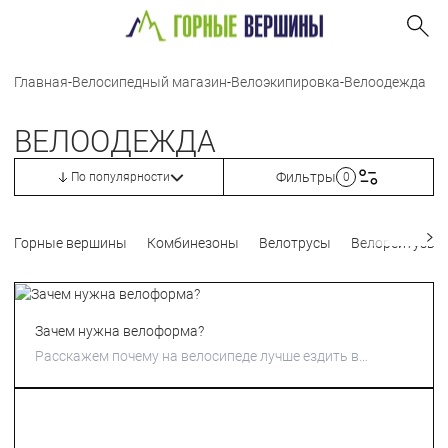
Главная
-
Велосипедный магазин
-
Велоэкипировка
-
Велоодежда
ВЕЛООДЕЖДА
Фильтры
По популярности
0
Горные вершины
Комбинезоны
Велотрусы
Велорейтузы
Зачем нужна велоформа?
Расскажем почему на велосипеде лучше ездить в
велоформе