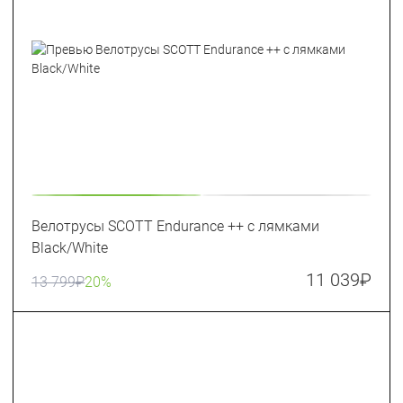
Велотрусы SCOTT Endurance ++ с лямками
Black/White
11 039
₽
13 799
₽
20%