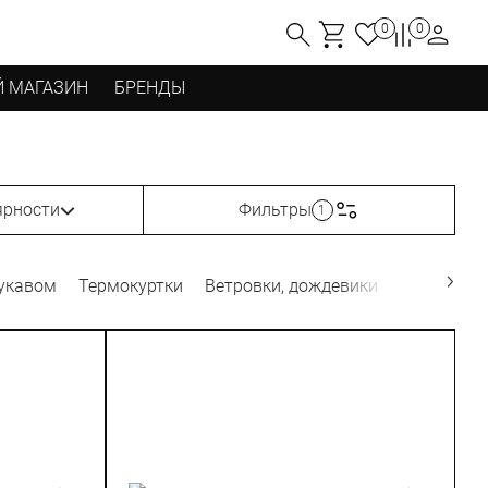
0
0
 МАГАЗИН
БРЕНДЫ
ярности
Фильтры
1
укавом
Термокуртки
Ветровки, дождевики
Велоноски