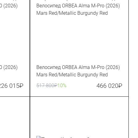
 (2026)
Велосипед ORBEA Alma M-Pro (2026)
Mars Red/Metallic Burgundy Red
226 015
₽
466 020
₽
517 800
₽
10%