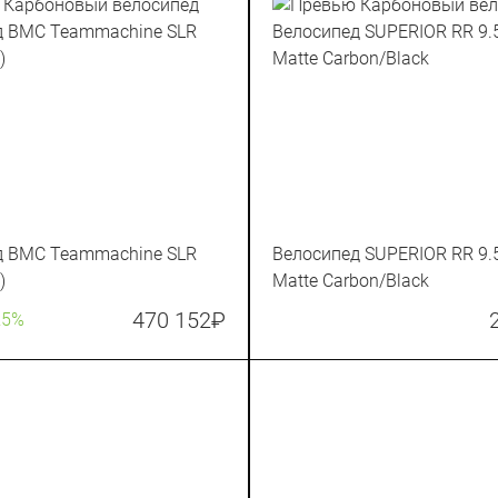
д BMC Teammachine SLR
Велосипед SUPERIOR RR 9.5
)
Matte Carbon/Black
470 152
₽
25%