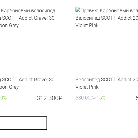
 SCOTT Addict Gravel 30
Велосипед SCOTT Addict 20
rbon Grey
Violet Pink
312 300
₽
10%
630 000
₽
15%