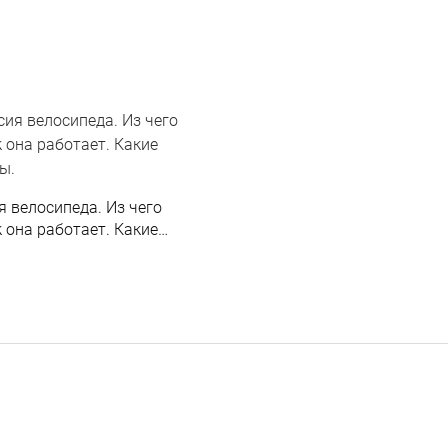
 велосипеда. Из чего
к она работает. Какие
ы.