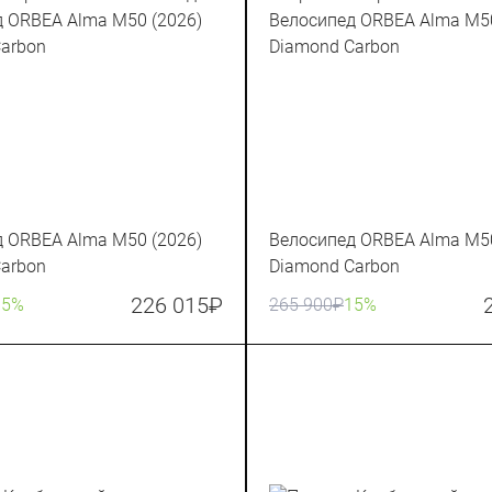
 ORBEA Alma M50 (2026)
Велосипед ORBEA Alma M50
arbon
Diamond Carbon
226 015
₽
15%
265 900
₽
15%