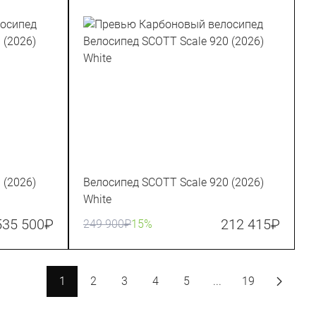
 (2026)
Велосипед SCOTT Scale 920 (2026)
White
535 500
₽
212 415
₽
249 900
₽
15%
1
2
3
4
5
...
19