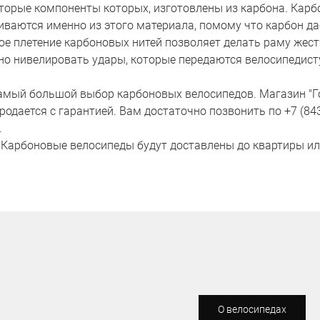
оторые компоненты которых, изготовлены из карбона. Карб
ваются именно из этого материала, помому что карбон да
е плетение карбоновых нитей позволяет делать раму жестч
ужно нивелировать удары, которые передаются велосипедис
 самый большой выбор карбоновых велосипедов.
Магазин "Г
родается с гарантией. Вам достаточно позвонить по +7 (843
.
и Карбоновые велосипеды будут доставлены до квартиры ил
О велосипедах