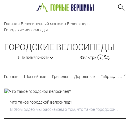
Главная
-
Велосипедный магазин
-
Велосипеды
-
Городские велосипеды
ГОРОДСКИЕ ВЕЛОСИПЕДЫ
Фильтры
По популярности
2
Горные
Шоссейные
Гревелы
Дорожные
Гибридные
Т
Что такое городской велосипед?
В этом видео мы расскажем о том, что такое городской
велосипед.